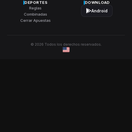
DEPORTES
DOWNLOAD
Reglas
Android
Combinadas
Cerrar Apuestas
© 2026 Todos los derechos reservados.