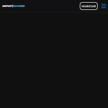
INGRESAR