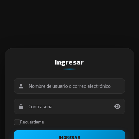
Ingresar
Recuérdame
INGRESAR